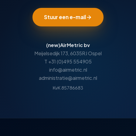
Stuur een e-mail
(new)AirMetric bv
Meijelsedijk 173, 6035RJ Ospel
T +31 (0)495 554905
info@airmetric.nl
administratie@airmetric.nl
KvK 85786683