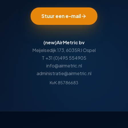
Stuur een e-mail
(new)AirMetric bv
Meijelsedijk 173, 6035RJ Ospel
T +31 (0)495 554905
info@airmetric.nl
administratie@airmetric.nl
KvK 85786683