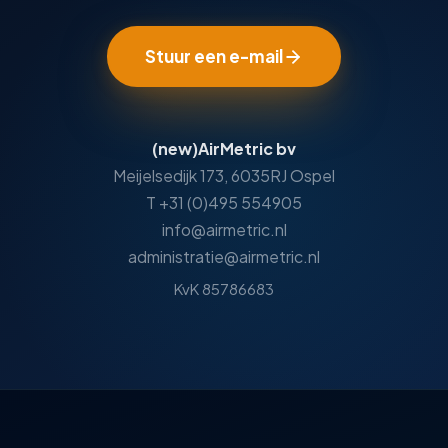
Stuur een e-mail
(new)AirMetric bv
Meijelsedijk 173, 6035RJ Ospel
T +31 (0)495 554905
info@airmetric.nl
administratie@airmetric.nl
KvK 85786683